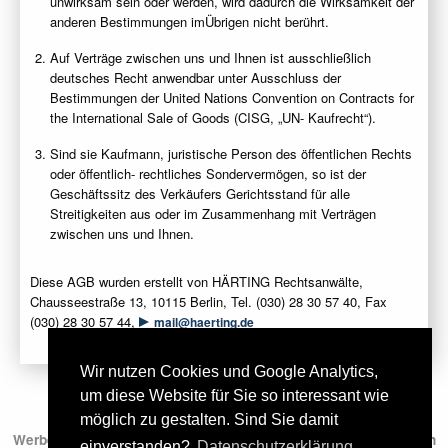
unwirksam sein oder werden, wird dadurch die Wirksamkeit der
anderen Bestimmungen imÜbrigen nicht berührt.
Auf Verträge zwischen uns und Ihnen ist ausschließlich
deutsches Recht anwendbar unter Ausschluss der
Bestimmungen der United Nations Convention on Contracts for
the International Sale of Goods (CISG, „UN- Kaufrecht“).
Sind sie Kaufmann, juristische Person des öffentlichen Rechts
oder öffentlich- rechtliches Sondervermögen, so ist der
Geschäftssitz des Verkäufers Gerichtsstand für alle
Streitigkeiten aus oder im Zusammenhang mit Verträgen
zwischen uns und Ihnen.
Diese AGB wurden erstellt von HÄRTING Rechtsanwälte,
Chausseestraße 13, 10115 Berlin, Tel. (030) 28 30 57 40, Fax
(030) 28 30 57 44,
mail@haerting.de
Wir nutzen Cookies und Google Analytics,
um diese Website für Sie so interessant wie
+++ Für Industrie, Gewerbetreibende, Druckereien,
möglich zu gestalten. Sind Sie damit
Werbeagenturen und öffentliche Einrichtungen − kein Verkauf an
einverstanden?
Datenschutzerklärung