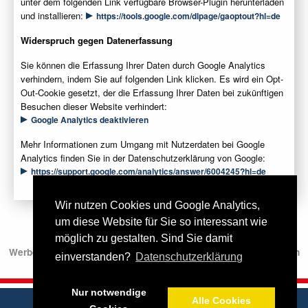
unter dem folgenden Link verfügbare Browser-Plugin herunterladen
und installieren:
https://tools.google.com/dlpage/gaoptout?hl=de
Widerspruch gegen Datenerfassung
Sie können die Erfassung Ihrer Daten durch Google Analytics
verhindern, indem Sie auf folgenden Link klicken. Es wird ein Opt-
Out-Cookie gesetzt, der die Erfassung Ihrer Daten bei zukünftigen
Besuchen dieser Website verhindert:
Google Analytics deaktivieren
Mehr Informationen zum Umgang mit Nutzerdaten bei Google
Analytics finden Sie in der Datenschutzerklärung von Google:
https://support.google.com/analytics/answer/6004245?hl=de
Wir nutzen Cookies und Google Analytics,
um diese Website für Sie so interessant wie
+++ Für Industrie, Gewerbetreibende, Druckereien,
möglich zu gestalten. Sind Sie damit
Werbeagenturen und öffentliche Einrichtungen − kein Verkauf an
einverstanden?
Datenschutzerklärung
Privatpersonen. +++
Nur notwendige
Alle Cookies
Impressum
AGB
Datenschutz